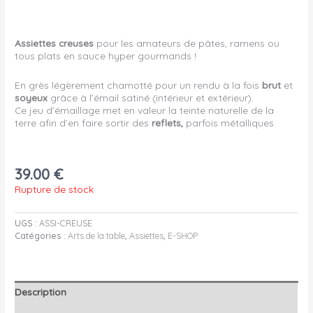
Assiettes creuses
pour les amateurs de pâtes, ramens ou
tous plats en sauce hyper gourmands !
En grès légèrement chamotté pour un rendu à la fois
brut
et
soyeux
grâce à l’émail satiné (intérieur et extérieur).
Ce jeu d’émaillage met en valeur la teinte naturelle de la
terre afin d’en faire sortir des
reflets,
parfois métalliques.
39.00
€
Rupture de stock
UGS :
ASSI-CREUSE
Catégories :
Arts de la table
,
Assiettes
,
E-SHOP
Description