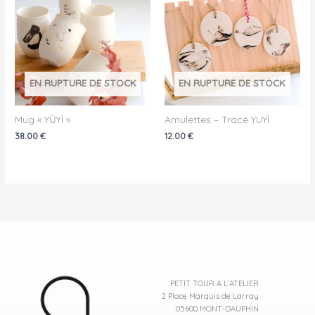
EN RUPTURE DE STOCK
EN RUPTURE DE STOCK
Mug « YǓYÌ »
Amulettes – Tracé YUYÌ
38.00
€
12.00
€
PETIT TOUR A L’ATELIER
2 Place Marquis de Larray
05600 MONT-DAUPHIN