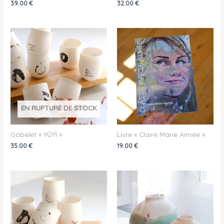
39.00
€
32.00
€
EN RUPTURE DE STOCK
Gobelet « YǓYÌ »
Livre « Claire Marie Aimée »
35.00
€
19.00
€
Plage
de
prix :
29.00 €
à
59.00 €