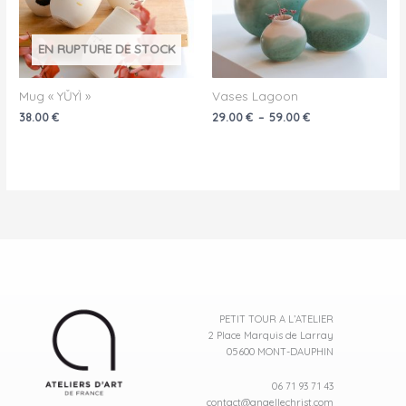
EN RUPTURE DE STOCK
Mug « YǓYÌ »
Vases Lagoon
38.00
€
29.00
€
–
59.00
€
PETIT TOUR A L’ATELIER
2 Place Marquis de Larray
05600 MONT-DAUPHIN
06 71 93 71 43
contact@anaellechrist.com