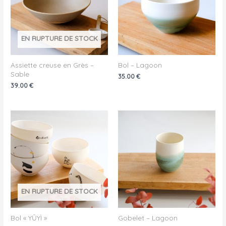
EN RUPTURE DE STOCK
Assiette creuse en Grès –
Bol – Lagoon
Sable
35.00
€
39.00
€
EN RUPTURE DE STOCK
Bol « YǓYÌ »
Gobelet – Lagoon